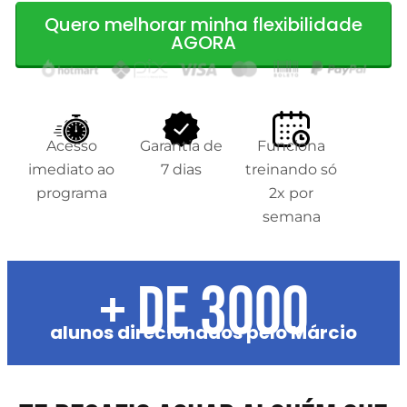
Quero melhorar minha flexibilidade
AGORA
Acesso
Garantia de
Funciona
imediato ao
7 dias
treinando só
programa
2x por
semana
+ de 3000
alunos direcionados pelo Márcio