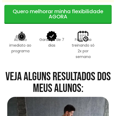
Quero melhorar minha flexibilidade
AGORA
Acesso
Garantia de 7
Funciona
imediato ao
dias
treinando só
programa
2x por
semana
Veja alguns resultados dos
meus alunos: