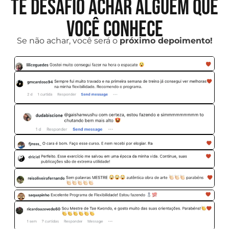
Te desafio achar alguém que
você conhece
Se não achar, você será o
próximo depoimento!